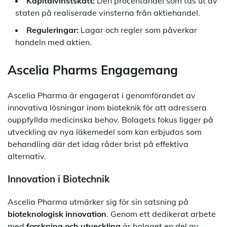
Kapitalvinstskatt:
Den procentandel som tas ut av
staten på realiserade vinsterna från aktiehandel.
Reguleringar:
Lagar och regler som påverkar
handeln med aktien.
Ascelia Pharms Engagemang
Ascelia Pharma är engagerat i genomförandet av
innovativa lösningar inom bioteknik för att adressera
ouppfyllda medicinska behov. Bolagets fokus ligger på
utveckling av nya läkemedel som kan erbjudas som
behandling där det idag råder brist på effektiva
alternativ.
Innovation i Biotechnik
Ascelia Pharma utmärker sig för sin satsning på
bioteknologisk innovation
. Genom ett dedikerat arbete
med
forskning och utveckling
är bolaget en del av