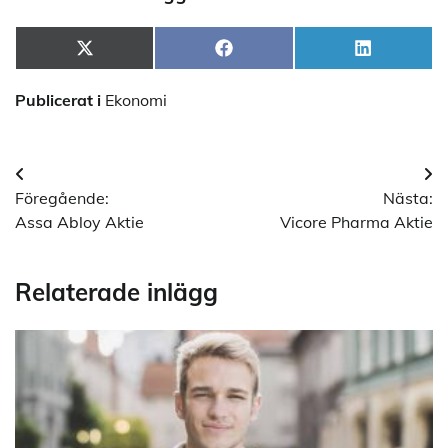
Dela
Dela
Dela
X
Facebook
LinkedIn
på
på
på
(Twitter)
Publicerat i
Ekonomi
Inläggsnavigering
Föregående:
Nästa:
Assa Abloy Aktie
Vicore Pharma Aktie
Relaterade inlägg