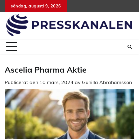
Hoppa
söndag, augusti 9, 2026
till
innehåll
Ascelia Pharma Aktie
Publicerat den
10 mars, 2024
av
Gunilla Abrahamsson