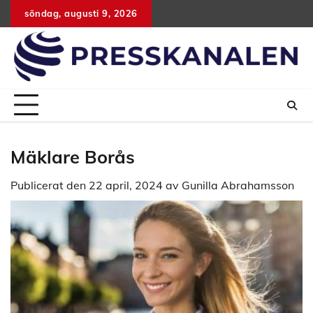
Hoppa
söndag, augusti 9, 2026
till
innehåll
Mäklare Borås
Publicerat den
22 april, 2024
av
Gunilla Abrahamsson