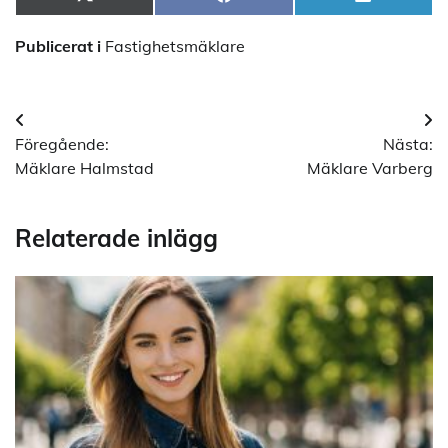
Dela
Dela
Dela
X
Facebook
LinkedIn
på
på
på
(Twitter)
Publicerat i
Fastighetsmäklare
Inläggsnavigering
Föregående:
Nästa:
Mäklare Halmstad
Mäklare Varberg
Relaterade inlägg