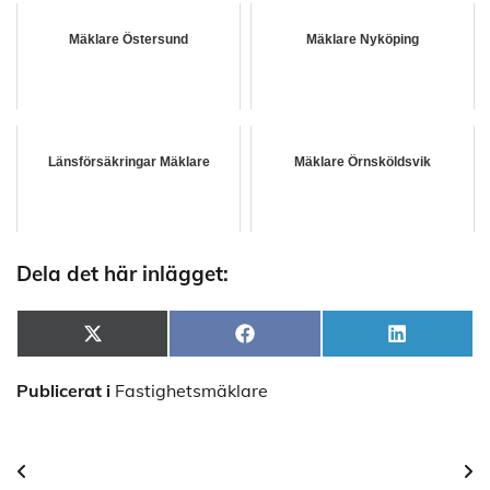
Mäklare Östersund
Mäklare Nyköping
Länsförsäkringar Mäklare
Mäklare Örnsköldsvik
Dela det här inlägget:
Dela
Dela
Dela
X
Facebook
LinkedIn
på
på
på
(Twitter)
Publicerat i
Fastighetsmäklare
Inläggsnavigering