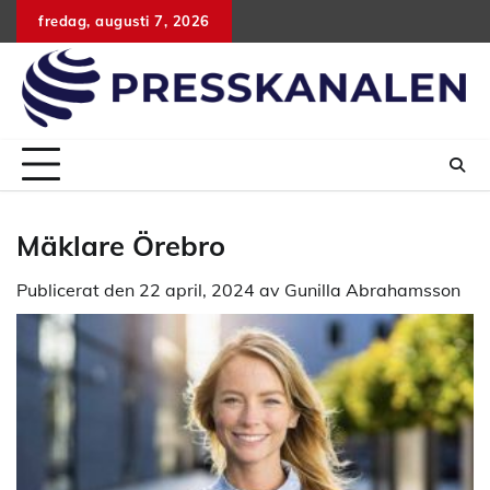
Hoppa
fredag, augusti 7, 2026
till
innehåll
Mäklare Örebro
Publicerat den
22 april, 2024
av
Gunilla Abrahamsson