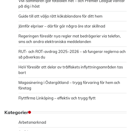
VM-sommaren gör fotbollen het – och Premier League väntar
på dig i höst
Guide till att välja rätt köksblandare för ditt hem
Jämför elpriser – därför gör några öre stor skillnad
Regeringen föreslår nya regler mot bedrägerier via telefon,
sms och andra elektroniska meddelanden
RUT- och ROT-avdrag 2025–2026 – så fungerar reglerna och
så påverkas du
HaV föreslår att delar av trålfiskets inflyttningsområden tas
bort
Magasinering i Östergötland – trygg förvaring för hem och
företag
Flyttfirma Linköping – effektiv och trygg flytt
Kategorier
Arbetsmarknad