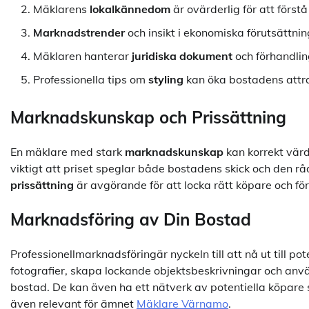
Mäklarens
lokalkännedom
är ovärderlig för att förs
Marknadstrender
och insikt i ekonomiska förutsättnin
Mäklaren hanterar
juridiska dokument
och förhandling
Professionella tips om
styling
kan öka bostadens attra
Marknadskunskap och Prissättning
En mäklare med stark
marknadskunskap
kan korrekt värd
viktigt att priset speglar både bostadens skick och den 
prissättning
är avgörande för att locka rätt köpare och för
Marknadsföring av Din Bostad
Professionellmarknadsföringär nyckeln till att nå ut till p
fotografier, skapa lockande objektsbeskrivningar och anv
bostad. De kan även ha ett nätverk av potentiella köpare 
även relevant för ämnet
Mäklare Värnamo
.