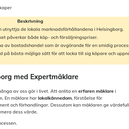
skaper
Beskrivning
h utnyttja de lokala marknadsförhållandena i Helsingborg.
ilket påverkar både köp- och försäljningspriser.
na av bostadshandel som är avgörande för en smidig proces
på bästa möjliga sätt för att locka till sig köpare och uppn
borg med Expertmäklare
ånga av oss gör i livet. Att anlita en
erfaren mäklare
i
m. En mäklare har
lokalkännedom
, förståelse för
ment och förhandlingar. Dessutom kan mäklaren ge värdeful
imera dess värde.
ocessen.