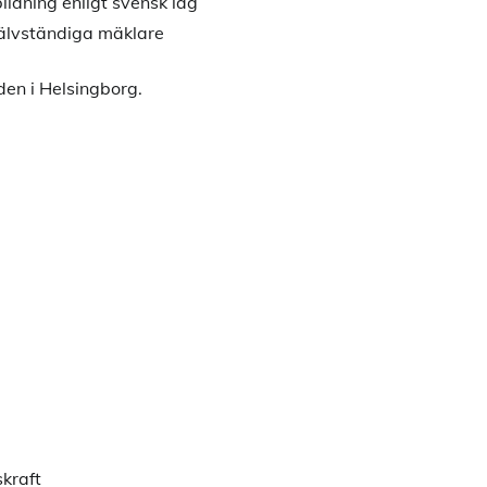
ldning enligt svensk lag
jälvständiga mäklare
en i Helsingborg.
skraft