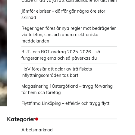
Guide till att välja rätt köksblandare för ditt hem
Jämför elpriser – därför gör några öre stor
skillnad
Regeringen föreslår nya regler mot bedrägerier
via telefon, sms och andra elektroniska
meddelanden
RUT- och ROT-avdrag 2025–2026 – så
fungerar reglerna och så påverkas du
HaV föreslår att delar av trålfiskets
inflyttningsområden tas bort
Magasinering i Östergötland – trygg förvaring
för hem och företag
Flyttfirma Linköping – effektiv och trygg flytt
Kategorier
Arbetsmarknad