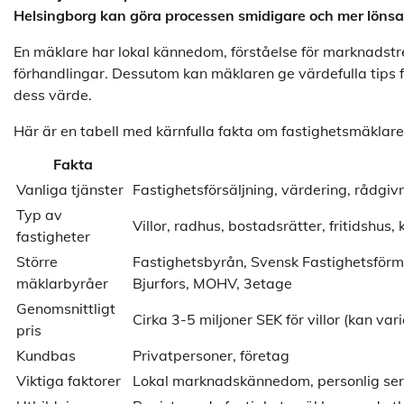
Helsingborg kan göra processen smidigare och mer löns
En mäklare har lokal kännedom, förståelse för marknadst
förhandlingar. Dessutom kan mäklaren ge värdefulla tips f
dess värde.
Här är en tabell med kärnfulla fakta om fastighetsmäklare
Fakta
Vanliga tjänster
Fastighetsförsäljning, värdering, rådgiv
Typ av
Villor, radhus, bostadsrätter, fritidshus,
fastigheter
Större
Fastighetsbyrån, Svensk Fastighetsförm
mäklarbyråer
Bjurfors, MOHV, 3etage
Genomsnittligt
Cirka 3-5 miljoner SEK för villor (kan vari
pris
Kundbas
Privatpersoner, företag
Viktiga faktorer
Lokal marknadskännedom, personlig serv