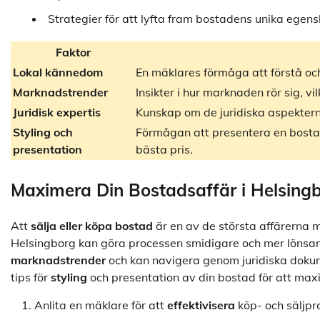
Strategier för att lyfta fram bostadens unika egen
Faktor
Lokal kännedom
En mäklares förmåga att förstå oc
Marknadstrender
Insikter i hur marknaden rör sig, v
Juridisk expertis
Kunskap om de juridiska aspekter
Styling och
Förmågan att presentera en bostad 
presentation
bästa pris.
Maximera Din Bostadsaffär i Helsing
Att
sälja eller köpa bostad
är en av de största affärerna m
Helsingborg kan göra processen smidigare och mer lönsa
marknadstrender
och kan navigera genom juridiska doku
tips för
styling
och presentation av din bostad för att max
Anlita en mäklare för att
effektivisera
köp- och säljpr