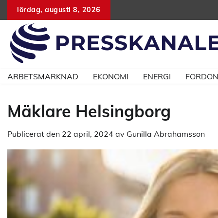
Hoppa
lördag, augusti 8, 2026
till
innehåll
ARBETSMARKNAD
EKONOMI
ENERGI
FORDO
Mäklare Helsingborg
Publicerat den
22 april, 2024
av
Gunilla Abrahamsson