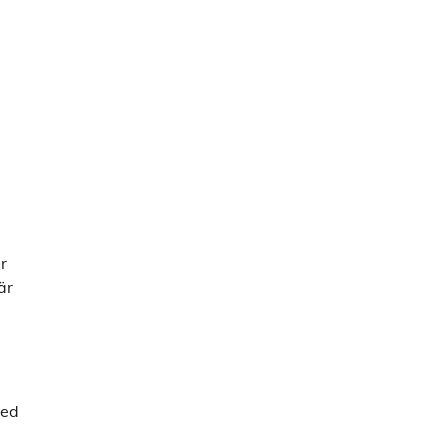
r
är
med