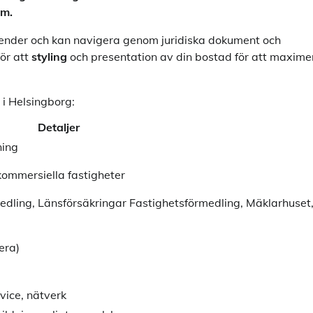
am.
render och kan navigera genom juridiska dokument och
ör att
styling
och presentation av din bostad för att maxime
 i Helsingborg:
Detaljer
ning
 kommersiella fastigheter
edling, Länsförsäkringar Fastighetsförmedling, Mäklarhuset
era)
ice, nätverk