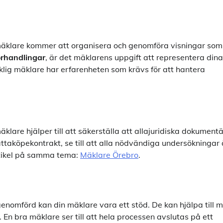
in mäklare kommer att organisera och genomföra visningar som
örhandlingar
, är det mäklarens uppgift att representera dina
icklig mäklare har erfarenheten som krävs för att hantera
klare hjälper till att säkerställa att allajuridiska dokumentä
prättaköpekontrakt, se till att alla nödvändiga undersökningar 
artikel på samma tema:
Mäklare Örebro
.
 genomförd kan din mäklare vara ett stöd. De kan hjälpa till 
En bra mäklare ser till att hela processen avslutas på ett