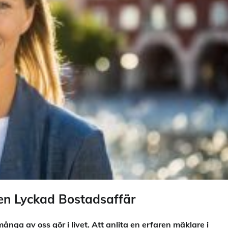
l en Lyckad Bostadsaffär
ånga av oss gör i livet. Att anlita en erfaren mäklare i