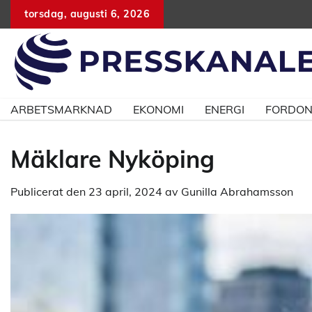
Hoppa
torsdag, augusti 6, 2026
till
innehåll
ARBETSMARKNAD
EKONOMI
ENERGI
FORDO
Mäklare Nyköping
Publicerat den
23 april, 2024
av
Gunilla Abrahamsson