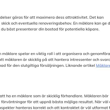
elser göras för att maximera dess attraktivitet. Det kan
s skick och eventuella renoveringsbehov. En mäklare kan ge 
 du bäst presenterar din bostad för potentiella köpare.
n mäklare spelar en viktig roll i att organisera och genomför
att mäklaren är skicklig på att hantera intressenter och svar
nad för den slutgiltiga försäljningen. Liknande artikel
Mäklar
t att ha en mäklare som är skicklig förhandlare. Mäklaren bör
örväntningar för att uppnå bästa möjliga resultat. När väl 
 aspekter hanteras korrekt och att kontraktet är väl utformat 