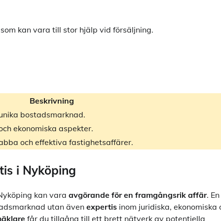
m kan vara till stor hjälp vid försäljning.
Beskrivning
s unika bostadsmarknad.
och ekonomiska aspekter.
nabba och effektiva fastighetsaffärer.
is i Nyköping
i Nyköping kan vara
avgörande för en framgångsrik affär
. En
adsmarknad utan även
expertis
inom juridiska, ekonomiska 
äklare
får du tillgång till ett brett nätverk av potentiella