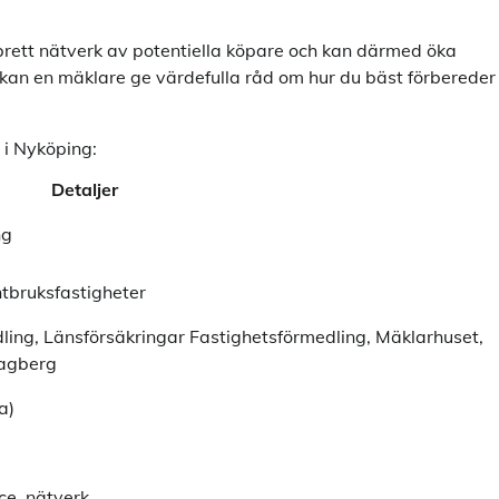
tt brett nätverk av potentiella köpare och kan därmed öka
kan en mäklare ge värdefulla råd om hur du bäst förbereder
 i Nyköping:
Detaljer
ng
antbruksfastigheter
ling, Länsförsäkringar Fastighetsförmedling, Mäklarhuset,
agberg
a)
ce, nätverk