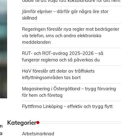
Guide till att välja rätt köksblandare för ditt hem
Jämför elpriser – därför gör några öre stor
skillnad
Regeringen föreslår nya regler mot bedrägerier
via telefon, sms och andra elektroniska
meddelanden
RUT- och ROT-avdrag 2025–2026 – så
fungerar reglerna och så påverkas du
HaV föreslår att delar av trålfiskets
inflyttningsområden tas bort
Magasinering i Östergötland – trygg förvaring
för hem och företag
Flyttfirma Linköping – effektiv och trygg flytt
Kategorier
En
a
Arbetsmarknad