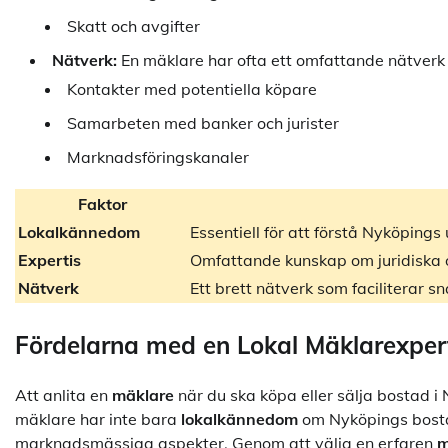
Skatt och avgifter
Nätverk:
En mäklare har ofta ett omfattande nätverk so
Kontakter med potentiella köpare
Samarbeten med banker och jurister
Marknadsföringskanaler
Faktor
Lokalkännedom
Essentiell för att förstå Nyköping
Expertis
Omfattande kunskap om juridiska 
Nätverk
Ett brett nätverk som faciliterar s
Fördelarna med en Lokal Mäklarexpert
Att anlita en
mäklare
när du ska köpa eller sälja bostad 
mäklare har inte bara
lokalkännedom
om Nyköpings bost
marknadsmässiga aspekter. Genom att välja en erfaren
m