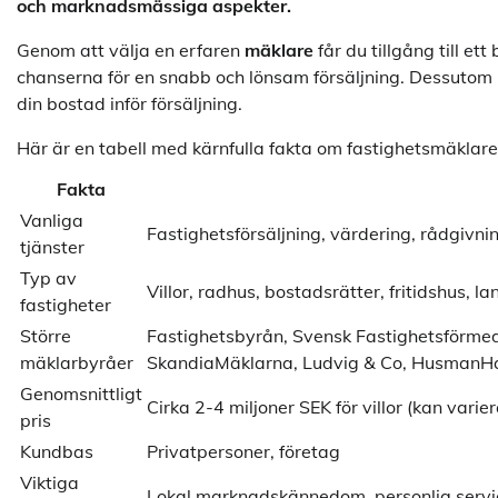
och marknadsmässiga aspekter.
Genom att välja en erfaren
mäklare
får du tillgång till e
chanserna för en snabb och lönsam försäljning. Dessutom 
din bostad inför försäljning.
Här är en tabell med kärnfulla fakta om fastighetsmäklare
Fakta
Vanliga
Fastighetsförsäljning, värdering, rådgivni
tjänster
Typ av
Villor, radhus, bostadsrätter, fritidshus, l
fastigheter
Större
Fastighetsbyrån, Svensk Fastighetsförmed
mäklarbyråer
SkandiaMäklarna, Ludvig & Co, HusmanH
Genomsnittligt
Cirka 2-4 miljoner SEK för villor (kan varier
pris
Kundbas
Privatpersoner, företag
Viktiga
Lokal marknadskännedom, personlig servi