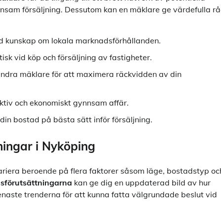
nsam försäljning. Dessutom kan en mäklare ge värdefulla r
ad kunskap om lokala marknadsförhållanden.
isk vid köp och försäljning av fastigheter.
h andra mäklare för att maximera räckvidden av din
ktiv och ekonomiskt gynnsam affär.
din bostad på bästa sätt inför försäljning.
ningar i Nyköping
iera beroende på flera faktorer såsom läge, bostadstyp oc
sförutsättningarna
kan ge dig en uppdaterad bild av hur
senaste trenderna för att kunna fatta välgrundade beslut vid