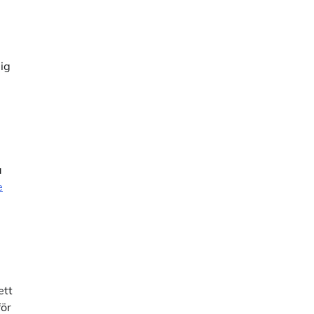
dig
a
a
e
ett
för