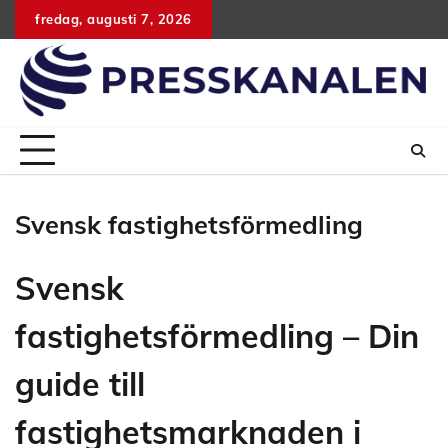
Hoppa
fredag, augusti 7, 2026
till
innehåll
Svensk fastighetsförmedling
Svensk
fastighetsförmedling – Din
guide till
fastighetsmarknaden i