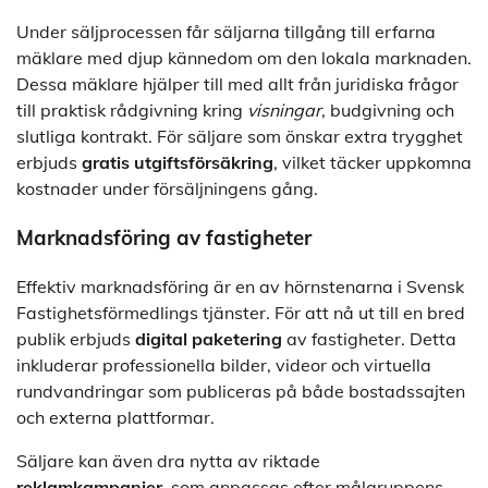
Under säljprocessen får säljarna tillgång till erfarna
mäklare med djup kännedom om den lokala marknaden.
Dessa mäklare hjälper till med allt från juridiska frågor
till praktisk rådgivning kring
visningar
, budgivning och
slutliga kontrakt. För säljare som önskar extra trygghet
erbjuds
gratis utgiftsförsäkring
, vilket täcker uppkomna
kostnader under försäljningens gång.
Marknadsföring av fastigheter
Effektiv marknadsföring är en av hörnstenarna i Svensk
Fastighetsförmedlings tjänster. För att nå ut till en bred
publik erbjuds
digital paketering
av fastigheter. Detta
inkluderar professionella bilder, videor och virtuella
rundvandringar som publiceras på både bostadssajten
och externa plattformar.
Säljare kan även dra nytta av riktade
reklamkampanjer
, som anpassas efter målgruppens