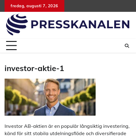
Hoppa
fredag, augusti 7, 2026
till
innehåll
investor-aktie-1
Investor AB-aktien är en populär långsiktig investering,
känd för sitt stabila utdelningsflöde och diversifierade