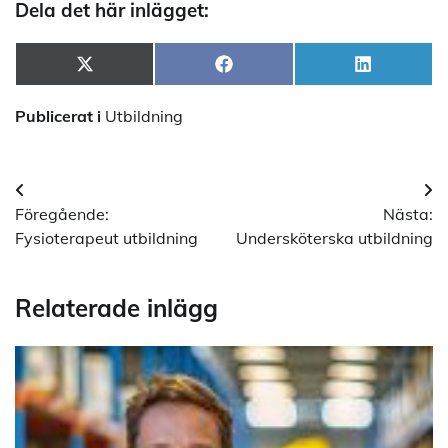
Dela det här inlägget:
Dela
Dela
Dela
X
Facebook
LinkedIn
på
på
på
(Twitter)
Publicerat i
Utbildning
Inläggsnavigering
Föregående:
Nästa:
Fysioterapeut utbildning
Undersköterska utbildning
Relaterade inlägg