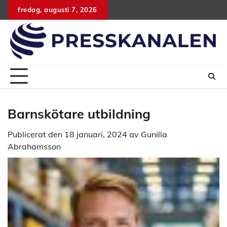
Hoppa
fredag, augusti 7, 2026
till
innehåll
Barnskötare utbildning
Publicerat den
18 januari, 2024
av
Gunilla
Abrahamsson