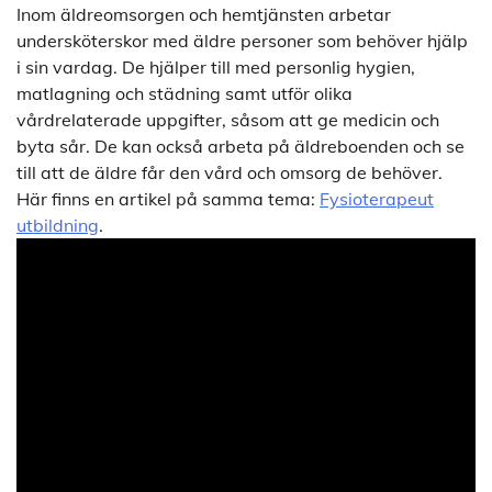
Inom äldreomsorgen och hemtjänsten arbetar
undersköterskor med äldre personer som behöver hjälp
i sin vardag. De hjälper till med personlig hygien,
matlagning och städning samt utför olika
vårdrelaterade uppgifter, såsom att ge medicin och
byta sår. De kan också arbeta på äldreboenden och se
till att de äldre får den vård och omsorg de behöver.
Här finns en artikel på samma tema:
Fysioterapeut
utbildning
.