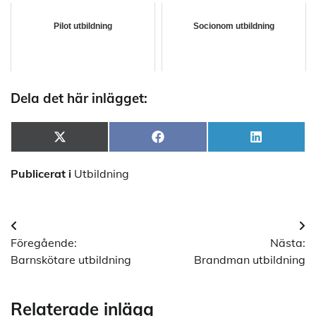
Pilot utbildning
Socionom utbildning
Dela det här inlägget:
Dela
Dela
Dela
X
Facebook
LinkedIn
på
på
på
(Twitter)
Publicerat i
Utbildning
Inläggsnavigering
Föregående:
Nästa:
Barnskötare utbildning
Brandman utbildning
Relaterade inlägg