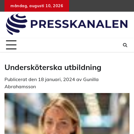
Hoppa
måndag, augusti 10, 2026
till
innehåll
Undersköterska utbildning
Publicerat den
18 januari, 2024
av
Gunilla
Abrahamsson