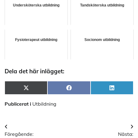
Undersköterska utbildning
Tandsköterska utbildning
Fysioterapeut utbildning
Socionom utbildning
Dela det här inlägget:
Dela
Dela
Dela
X
Facebook
LinkedIn
på
på
på
(Twitter)
Publicerat i
Utbildning
Inläggsnavigering
Föregående:
Nästa: