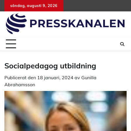
Hoppa
söndag, augusti 9, 2026
till
innehåll
Socialpedagog utbildning
Publicerat den
18 januari, 2024
av
Gunilla
Abrahamsson