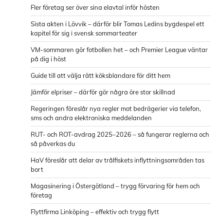
Fler företag ser över sina elavtal inför hösten
Sista akten i Lövvik – därför blir Tomas Ledins bygdespel ett
kapitel för sig i svensk sommarteater
VM-sommaren gör fotbollen het – och Premier League väntar
på dig i höst
Guide till att välja rätt köksblandare för ditt hem
Jämför elpriser – därför gör några öre stor skillnad
Regeringen föreslår nya regler mot bedrägerier via telefon,
sms och andra elektroniska meddelanden
RUT- och ROT-avdrag 2025–2026 – så fungerar reglerna och
så påverkas du
HaV föreslår att delar av trålfiskets inflyttningsområden tas
bort
Magasinering i Östergötland – trygg förvaring för hem och
företag
Flyttfirma Linköping – effektiv och trygg flytt