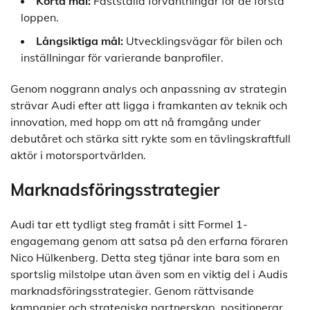
Korta mål:
Fastställa förväntningar för de första
loppen.
Långsiktiga mål:
Utvecklingsvägar för bilen och
inställningar för varierande banprofiler.
Genom noggrann analys och anpassning av strategin
strävar Audi efter att ligga i framkanten av teknik och
innovation, med hopp om att nå framgång under
debutåret och stärka sitt rykte som en tävlingskraftfull
aktör i motorsportvärlden.
Marknadsföringsstrategier
Audi tar ett tydligt steg framåt i sitt Formel 1-
engagemang genom att satsa på den erfarna föraren
Nico Hülkenberg. Detta steg tjänar inte bara som en
sportslig milstolpe utan även som en viktig del i Audis
marknadsföringsstrategier. Genom rättvisande
kampanjer och strategiska partnerskap, positionerar