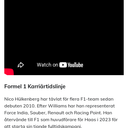
Formel 1 Karriärtidslinje
Nico Hülkenberg har tävlat för flera F1-team sedan
debuten 2010. Efter Williams har han representerat
Force India, Sauber, Renault och Racing Point. Han
återvände till F1 som huvudförare för Haas i 2023 för
att starta sin tionde fulltidskampanj.