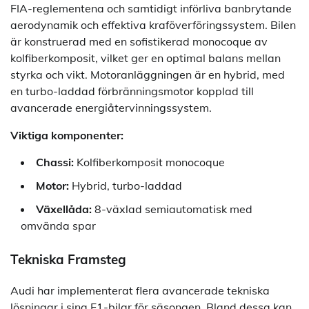
FIA-reglementena och samtidigt införliva banbrytande
aerodynamik och effektiva kraföverföringssystem. Bilen
är konstruerad med en sofistikerad monocoque av
kolfiberkomposit, vilket ger en optimal balans mellan
styrka och vikt. Motoranläggningen är en hybrid, med
en turbo-laddad förbränningsmotor kopplad till
avancerade energiåtervinningssystem.
Viktiga komponenter:
Chassi:
Kolfiberkomposit monocoque
Motor:
Hybrid, turbo-laddad
Växellåda:
8-växlad semiautomatisk med
omvända spar
Tekniska Framsteg
Audi har implementerat flera avancerade tekniska
lösningar i sina F1-bilar för säsongen. Bland dessa kan