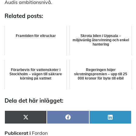
Audis ambitionsnivå.
Related posts:
Framtiden för eltruckar
Skrota bilen i Uppsala –
miljövänlig återvinning och enkel
hantering
Förarbevis för vattenskoter i
Regeringen höjer
Stockholm – vägen till säkrare
skrotningspremien – upp till 25
körning på vattnet
000 kronor för byte till elbil
Dela det här inlägget:
Dela
Dela
Dela
X
Facebook
LinkedIn
på
på
på
(Twitter)
Publicerat i
Fordon