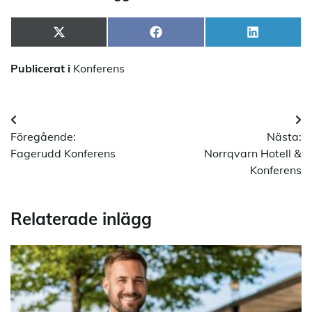
Dela
Dela
Dela
X
Facebook
LinkedIn
på
på
på
(Twitter)
Publicerat i
Konferens
Inläggsnavigering
Föregående:
Nästa:
Fagerudd Konferens
Norrqvarn Hotell &
Konferens
Relaterade inlägg