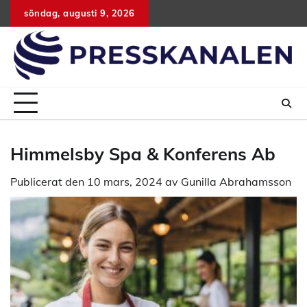
Hoppa
söndag, augusti 9, 2026
till
innehåll
Himmelsby Spa & Konferens Ab
Publicerat den
10 mars, 2024
av
Gunilla Abrahamsson