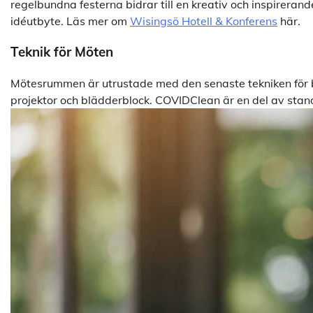
regelbundna festerna bidrar till en kreativ och inspire
idéutbyte. Läs mer om
Wisingsö Hotell & Konferens
här.
Teknik för Möten
Mötesrummen är utrustade med den senaste tekniken för bå
projektor och blädderblock. COVIDClean är en del av standa