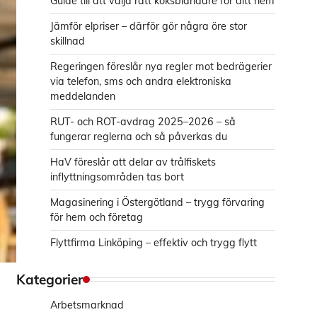
Guide till att välja rätt köksblandare för ditt hem
Jämför elpriser – därför gör några öre stor
skillnad
Regeringen föreslår nya regler mot bedrägerier
via telefon, sms och andra elektroniska
meddelanden
RUT- och ROT-avdrag 2025–2026 – så
fungerar reglerna och så påverkas du
HaV föreslår att delar av trålfiskets
inflyttningsområden tas bort
Magasinering i Östergötland – trygg förvaring
för hem och företag
Flyttfirma Linköping – effektiv och trygg flytt
Kategorier
Arbetsmarknad