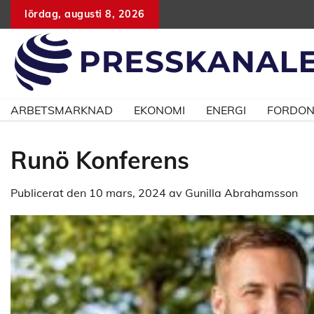
Hoppa
lördag, augusti 8, 2026
till
innehåll
ARBETSMARKNAD
EKONOMI
ENERGI
FORDO
Runö Konferens
Publicerat den
10 mars, 2024
av
Gunilla Abrahamsson