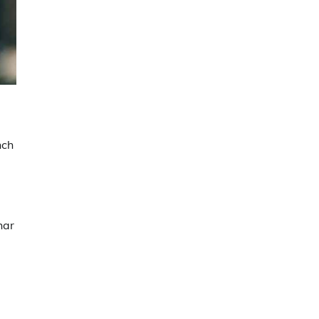
nch
har