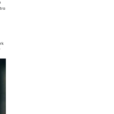
n
tra
rk
r