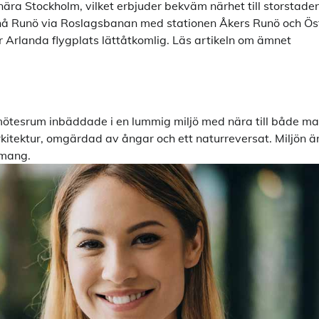
ära Stockholm, vilket erbjuder bekväm närhet till storstade
n nå Runö via Roslagsbanan med stationen Åkers Runö och Ös
är Arlanda flygplats lättåtkomlig. Läs artikeln om ämnet
ötesrum inbäddade i en lummig miljö med nära till både ma
itektur, omgärdad av ångar och ett naturreversat. Miljön ä
emang.