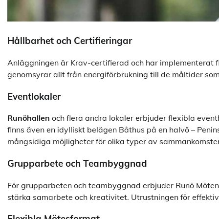
Hållbarhet och Certifieringar
Anläggningen är Krav-certifierad och har implementerat fler
genomsyrar allt från energiförbrukning till de måltider so
Eventlokaler
Runöhallen
och flera andra lokaler erbjuder flexibla eventha
finns även en idylliskt belägen Båthus på en halvö – Pe
mångsidiga möjligheter för olika typer av sammankomster
Grupparbete och Teambyggnad
För grupparbeten och teambyggnad erbjuder Runö Möten &
stärka samarbete och kreativitet. Utrustningen för effekt
Flexibla Mötesformat