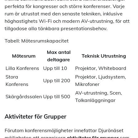
perfekta för kongresser och större konferenser. Varje
rum är utrustat med den senaste tekniken, inklusive
höghastighets Wi-Fi och modern AV-utrustning, för att
tillgodose alla tänkbara presentationsbehov.
Tabell: Mötesrumskapacitet
Max antal
Mötesrum
Teknisk Utrustning
deltagare
Lilla Konferens
Upp till 10
Projektor, Whiteboard
Stora
Projektor, Ljudsystem,
Upp till 200
Konferens
Mikrofoner
AV-utrustning, Scen,
Skärgårdssalen
Upp till 500
Tolkanläggningar
Aktiviteter för Grupper
Förutom konferensmöjligheter innefattar Djurönäset
möjligheten att organisera
aktiviteter för grupper
som