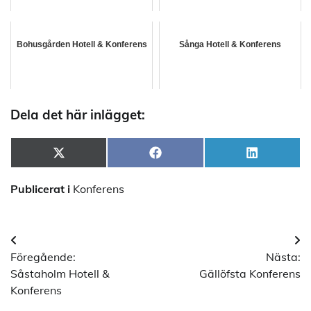
Bohusgården Hotell & Konferens
Sånga Hotell & Konferens
Dela det här inlägget:
Dela
Dela
Dela
X
Facebook
LinkedIn
på
på
på
(Twitter)
Publicerat i
Konferens
Inläggsnavigering
Föregående:
Nästa:
Såstaholm Hotell &
Gällöfsta Konferens
Konferens