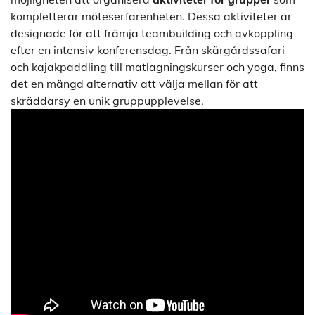
kompletterar möteserfarenheten. Dessa aktiviteter är
designade för att främja teambuilding och avkoppling
efter en intensiv konferensdag. Från skärgårdssafari
och kajakpaddling till matlagningskurser och yoga, finns
det en mängd alternativ att välja mellan för att
skräddarsy en unik gruppupplevelse.