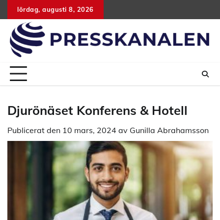
Hoppa
lördag, augusti 8, 2026
till
innehåll
Djurönäset Konferens & Hotell
Publicerat den
10 mars, 2024
av
Gunilla Abrahamsson