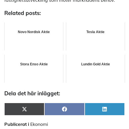
fastighetsutveckling som möter marknadens behov.
Related posts:
Novo Nordisk Aktie
Tesla Aktie
Stora Enso Aktie
Lundin Gold Aktie
Dela det här inlägget:
Dela
Dela
Dela
X
Facebook
LinkedIn
på
på
på
(Twitter)
Publicerat i
Ekonomi