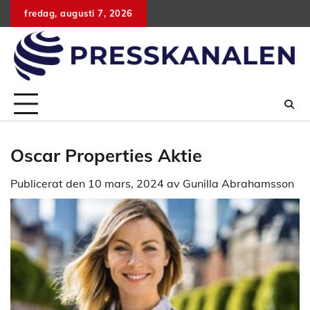
Hoppa
fredag, augusti 7, 2026
till
innehåll
Oscar Properties Aktie
Publicerat den
10 mars, 2024
av
Gunilla Abrahamsson