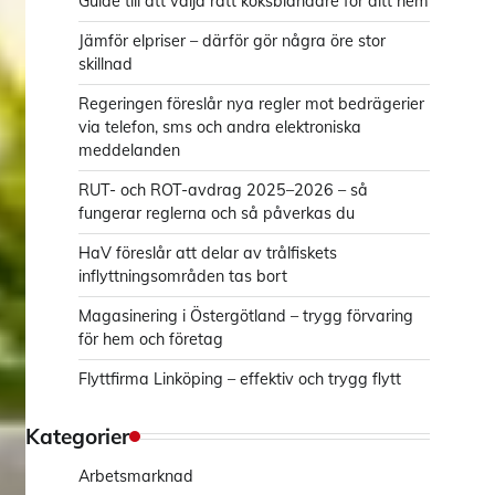
Guide till att välja rätt köksblandare för ditt hem
Jämför elpriser – därför gör några öre stor
skillnad
Regeringen föreslår nya regler mot bedrägerier
via telefon, sms och andra elektroniska
meddelanden
RUT- och ROT-avdrag 2025–2026 – så
fungerar reglerna och så påverkas du
HaV föreslår att delar av trålfiskets
inflyttningsområden tas bort
Magasinering i Östergötland – trygg förvaring
för hem och företag
Flyttfirma Linköping – effektiv och trygg flytt
Kategorier
Arbetsmarknad