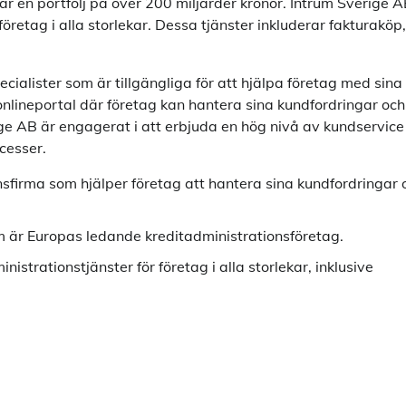
ar en portfölj på över 200 miljarder kronor. Intrum Sverige 
öretag i alla storlekar. Dessa tjänster inkluderar fakturaköp,
ialister som är tillgängliga för att hjälpa företag med sina
nlineportal där företag kan hantera sina kundfordringar och
rige AB är engagerat i att erbjuda en hög nivå av kundservice
ocesser.
sfirma som hjälper företag att hantera sina kundfordringar 
m är Europas ledande kreditadministrationsföretag.
strationstjänster för företag i alla storlekar, inklusive