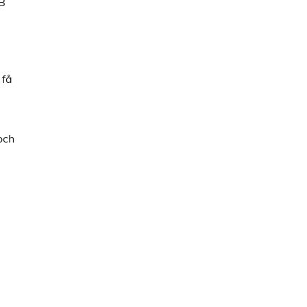
AB
 få
och