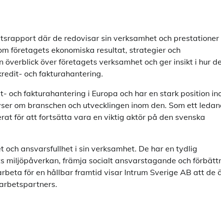
etsrapport där de redovisar sin verksamhet och prestationer
om företagets ekonomiska resultat, strategier och
 överblick över företagets verksamhet och ger insikt i hur d
kredit- och fakturahantering.
t- och fakturahantering i Europa och har en stark position i
yser om branschen och utvecklingen inom den. Som ett leda
at för att fortsätta vara en viktig aktör på den svenska
 och ansvarsfullhet i sin verksamhet. De har en tydlig
ts miljöpåverkan, främja socialt ansvarstagande och förbätt
rbeta för en hållbar framtid visar Intrum Sverige AB att de 
marbetspartners.