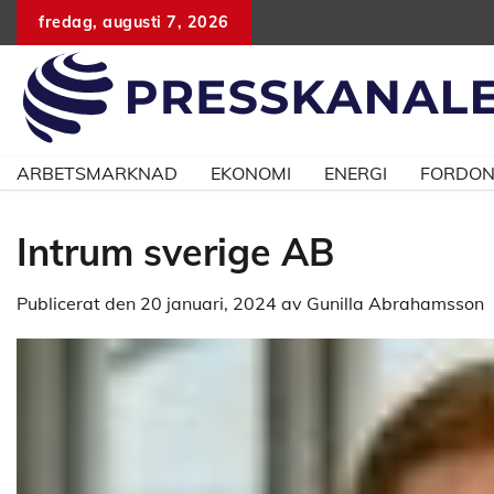
Hoppa
fredag, augusti 7, 2026
till
innehåll
ARBETSMARKNAD
EKONOMI
ENERGI
FORDO
Intrum sverige AB
Publicerat den
20 januari, 2024
av
Gunilla Abrahamsson