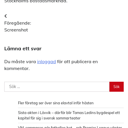
Stockholms bostadsmarknad.
Inläggsnavigering
Föregående:
Screenshot
Lämna ett svar
Du måste vara
inloggad
för att publicera en
kommentar.
Sök
efter:
Fler företag ser över sina elavtal inför hösten
Sista akten i Lövvik – därför blir Tomas Ledins bygdespel ett
kapitel för sig i svensk sommarteater
VM-sommaren gör fotbollen het – och Premier League väntar