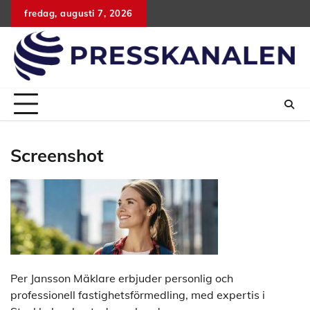
Hoppa
fredag, augusti 7, 2026
till
innehåll
Screenshot
Per Jansson Mäklare erbjuder personlig och
professionell fastighetsförmedling, med expertis i