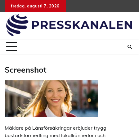
Hoppa
fredag, augusti 7, 2026
till
innehåll
Screenshot
Mäklare på Länsförsäkringar erbjuder trygg
bostadsförmedling med lokalkännedom och