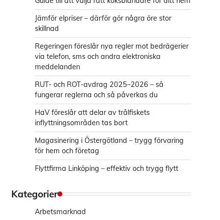
Guide till att välja rätt köksblandare för ditt hem
Jämför elpriser – därför gör några öre stor
skillnad
Regeringen föreslår nya regler mot bedrägerier
via telefon, sms och andra elektroniska
meddelanden
RUT- och ROT-avdrag 2025–2026 – så
fungerar reglerna och så påverkas du
HaV föreslår att delar av trålfiskets
inflyttningsområden tas bort
Magasinering i Östergötland – trygg förvaring
för hem och företag
Flyttfirma Linköping – effektiv och trygg flytt
Kategorier
Arbetsmarknad