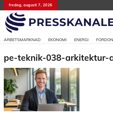
Hoppa
fredag, augusti 7, 2026
till
innehåll
ARBETSMARKNAD
EKONOMI
ENERGI
FORDO
pe-teknik-038-arkitektur-