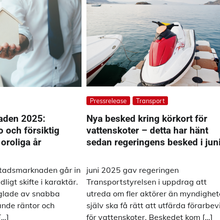
Pressrelease
Transport
Nya besked kring körkort för
aden 2025:
vattenskoter – detta har hänt
o och försiktig
sedan regeringens besked i jun
oroliga år
juni 2025 gav regeringen
tadsmarknaden går in
Transportstyrelsen i uppdrag att
ligt skifte i karaktär.
utreda om fler aktörer än myndighe
räglade av snabba
själv ska få rätt att utfärda förarbev
gande räntor och
för vattenskoter. Beskedet kom […]
[…]