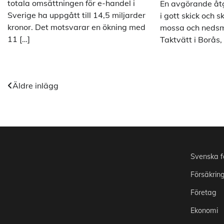
totala omsättningen för e-handel i
En avgörande åtgä
Sverige ha uppgått till 14,5 miljarder
i gott skick och 
kronor. Det motsvarar en ökning med
mossa och nedsmu
11 […]
Taktvätt i Borås
Inläggsnavigering
Äldre inlägg
Svenska f
Försäkrin
Företag
Ekonomi