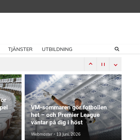
TJÄNSTER
UTBILDNING
Sport
för
pel
VM-sommaren gör fotbollen
het – och Premier League
väntar på dig i höst
Webmaster
13 Juni, 2026