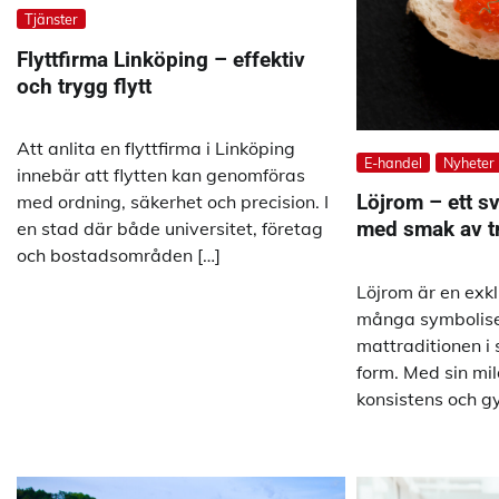
Tjänster
Flyttfirma Linköping – effektiv
och trygg flytt
Att anlita en flyttfirma i Linköping
E-handel
Nyheter
innebär att flytten kan genomföras
Löjrom – ett s
med ordning, säkerhet och precision. I
med smak av tr
en stad där både universitet, företag
och bostadsområden […]
Löjrom är en exkl
många symbolise
mattraditionen i 
form. Med sin mi
konsistens och gy