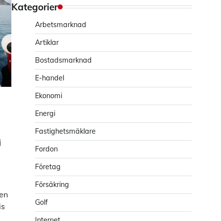
Kategorier
Arbetsmarknad
Artiklar
Bostadsmarknad
E-handel
Ekonomi
Energi
Fastighetsmäklare
i
Fordon
Företag
Försäkring
ten
Golf
is
Internet