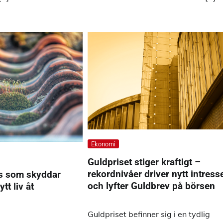
Ekonomi
Guldpriset stiger kraftigt –
rekordnivåer driver nytt intress
ås som skyddar
och lyfter Guldbrev på börsen
tt liv åt
Guldpriset befinner sig i en tydlig