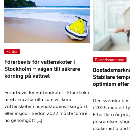
Fordon
Bostadsmarknad
Förarbevis för vattenskoter i
Stockholm – vägen till säkrare
Bostadsmarkn
körning på vattnet
Stabilare temp
optimism efter 
Förarbevis för vattenskoter i Stockholm
är ett krav för alla som vill köra
Den svenska bos
vattenskoter i huvudstadens skärgård
i 2025 med ett tyd
eller insjöar. Sedan 2022 måste förare
Efter flera år p
ha genomgått […]
prisrörelser, sti
osäkerhet bland 