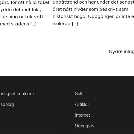
uppåttrend och har under det senas
rd för att hålla taket
året nått nivåer som beskrivs som
skydda det mot fukt,
historiskt höga. Uppgången är inte 
tsning är taktvätt.
isolerad […]
, med stadens […]
Nyare inlä
astighetsmäklare
Golf
gsbolag
Artiklar
Internet
Näringsliv