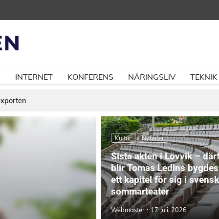
N
INTERNET
KONFERENS
NÄRINGSLIV
TEKNIK
exporten
Kultur
Nyheter
Sista akten i Lövvik – där
blir Tomas Ledins bygdes
ett kapitel för sig i svensk
sommarteater
Webmaster
17 Juli, 2026