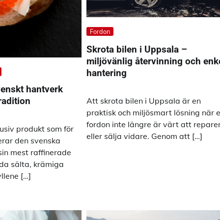
Fordon
Skrota bilen i Uppsala –
miljövänlig återvinning och enk
hantering
venskt hantverk
adition
Att skrota bilen i Uppsala är en
praktisk och miljösmart lösning när e
fordon inte längre är värt att repare
usiv produkt som för
eller sälja vidare. Genom att […]
rar den svenska
sin mest raffinerade
lda sälta, krämiga
llene […]