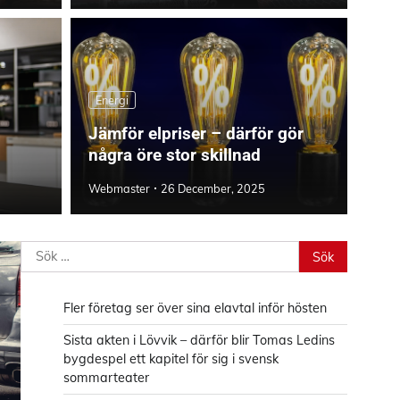
Energi
Jämför elpriser – därför gör
några öre stor skillnad
Webmaster
26 December, 2025
Sök
efter:
Fler företag ser över sina elavtal inför hösten
Sista akten i Lövvik – därför blir Tomas Ledins
bygdespel ett kapitel för sig i svensk
sommarteater