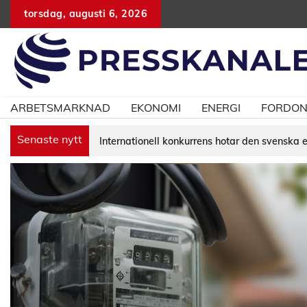
Hoppa
torsdag, augusti 6, 2026
till
innehåll
ARBETSMARKNAD
EKONOMI
ENERGI
FORDO
Senaste nytt
Internationell konkurrens hotar den svenska 