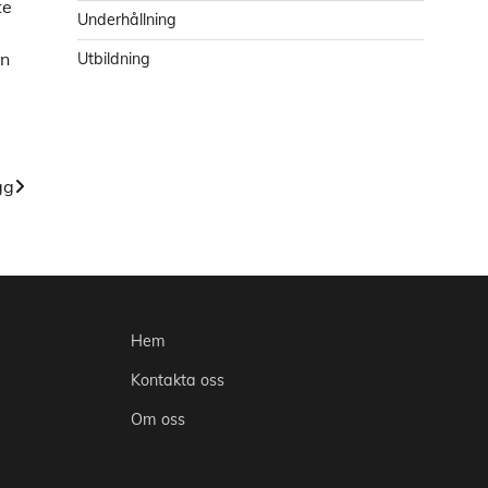
te
Underhållning
en
Utbildning
gg
Hem
Kontakta oss
Om oss