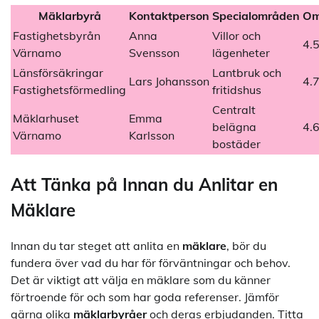
Mäklarbyrå
Kontaktperson
Specialområden
Om
Fastighetsbyrån
Anna
Villor och
4.5
Värnamo
Svensson
lägenheter
Länsförsäkringar
Lantbruk och
Lars Johansson
4.7
Fastighetsförmedling
fritidshus
Centralt
Mäklarhuset
Emma
belägna
4.6
Värnamo
Karlsson
bostäder
Att Tänka på Innan du Anlitar en
Mäklare
Innan du tar steget att anlita en
mäklare
, bör du
fundera över vad du har för förväntningar och behov.
Det är viktigt att välja en mäklare som du känner
förtroende för och som har goda referenser. Jämför
gärna olika
mäklarbyråer
och deras erbjudanden. Titta