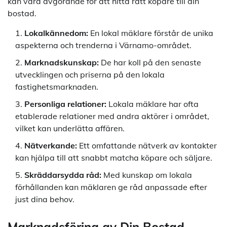
kan vara avgörande för att hitta rätt köpare till din
bostad.
Lokalkännedom:
En lokal mäklare förstår de unika
aspekterna och trenderna i Värnamo-området.
Marknadskunskap:
De har koll på den senaste
utvecklingen och priserna på den lokala
fastighetsmarknaden.
Personliga relationer:
Lokala mäklare har ofta
etablerade relationer med andra aktörer i området,
vilket kan underlätta affären.
Nätverkande:
Ett omfattande nätverk av kontakter
kan hjälpa till att snabbt matcha köpare och säljare.
Skräddarsydda råd:
Med kunskap om lokala
förhållanden kan mäklaren ge råd anpassade efter
just dina behov.
Marknadsföring av Din Bostad