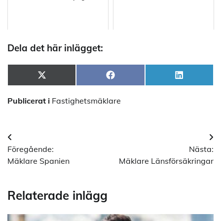
Dela det här inlägget:
Dela
Dela
Dela
X
Facebook
LinkedIn
på
på
på
(Twitter)
Publicerat i
Fastighetsmäklare
Inläggsnavigering
Föregående:
Nästa:
Mäklare Spanien
Mäklare Länsförsäkringar
Relaterade inlägg