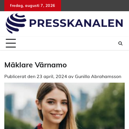
Hoppa
fredag, augusti 7, 2026
till
innehåll
Mäklare Värnamo
Publicerat den
23 april, 2024
av
Gunilla Abrahamsson