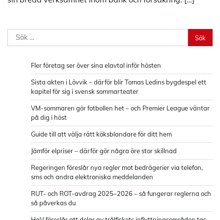
Sök
efter:
Fler företag ser över sina elavtal inför hösten
Sista akten i Lövvik – därför blir Tomas Ledins bygdespel ett
kapitel för sig i svensk sommarteater
VM-sommaren gör fotbollen het – och Premier League väntar
på dig i höst
Guide till att välja rätt köksblandare för ditt hem
Jämför elpriser – därför gör några öre stor skillnad
Regeringen föreslår nya regler mot bedrägerier via telefon,
sms och andra elektroniska meddelanden
RUT- och ROT-avdrag 2025–2026 – så fungerar reglerna och
så påverkas du
HaV föreslår att delar av trålfiskets inflyttningsområden tas