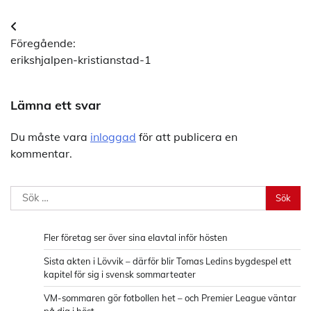
Inläggsnavigering
Föregående:
erikshjalpen-kristianstad-1
Lämna ett svar
Du måste vara
inloggad
för att publicera en
kommentar.
Sök
efter:
Fler företag ser över sina elavtal inför hösten
Sista akten i Lövvik – därför blir Tomas Ledins bygdespel ett
kapitel för sig i svensk sommarteater
VM-sommaren gör fotbollen het – och Premier League väntar
på dig i höst